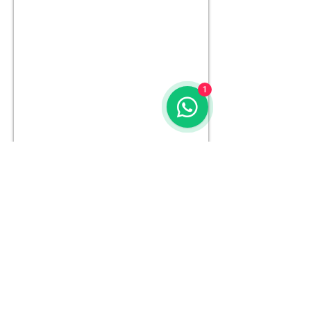
1
Anterior
Próximo
Mount Vernon Confecções LTDA
Av. Washington Luiz, 620 - Jardim das Rosas-
Espírito Santo do Pinhal, SP
13990-000
CNPJ -
02.797.752
/0001-50
IE -
530.031.326.110