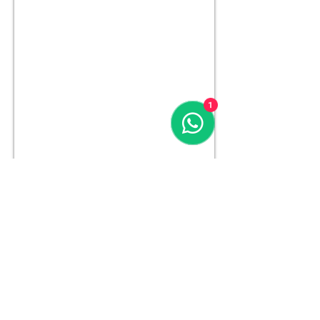
1
Anterior
Próximo
Mount Vernon Confecções LTDA
Av. Washington Luiz, 620 - Jardim das Rosas-
Espírito Santo do Pinhal, SP
13990-000
CNPJ -
02.797.752
/0001-50
IE -
530.031.326.110