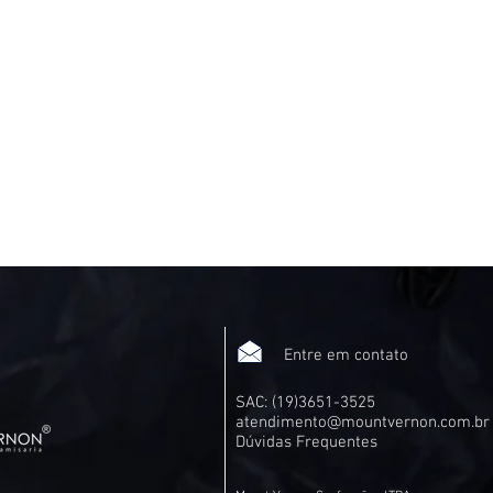
Entre em contato
SAC: (19)3651-3525
atendimento@mountvernon.com.br
Dúvidas Frequentes