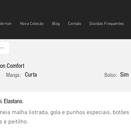
Vernon
Nova Coleção
Blog
Contato
Dúvidas Frequentes
non Comfort
Curta
Sim
Manga:
Bolso:
 Elastano.
eia malha listrada, gola e punhos especiais, botões
 e peitilho.