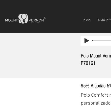
Início
A Mount 
Polo Mount Ver
P70161
95% Algodão 5%
Polo Comfort m
personalizados