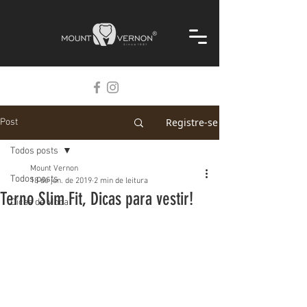
Registre-se
Post
Todos posts
Mount Vernon
Todos posts
18 de jun. de 2019
2 min de leitura
Terno Slim Fit, Dicas para vestir!
Dicas de Moda