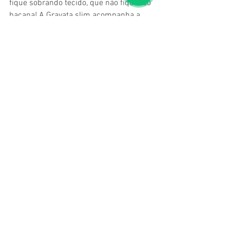
fique sobrando tecido, que não fique tão 
bacana! A Gravata slim acompanha a 
lapela mais fina do Paletó, fica show 
demais! 
Fonte: 
www.machomoda.com.br/2014/05/tern
o-slim-fit-dicas-para-vestir.html
Ver tudo
Posts recentes