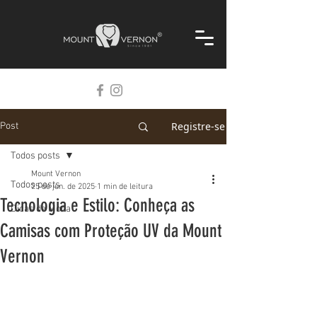
Registre-se
Post
Todos posts
Mount Vernon
Todos posts
25 de jun. de 2025
1 min de leitura
Tecnologia e Estilo: Conheça as
Dicas de Moda
Camisas com Proteção UV da Mount
Vernon