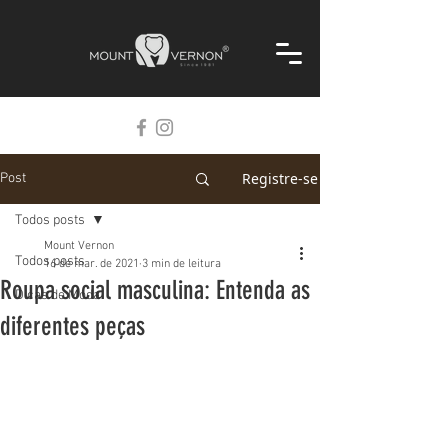
Registre-se
Post
Todos posts
Mount Vernon
Todos posts
16 de mar. de 2021
3 min de leitura
Roupa social masculina: Entenda as
Dicas de Moda
diferentes peças