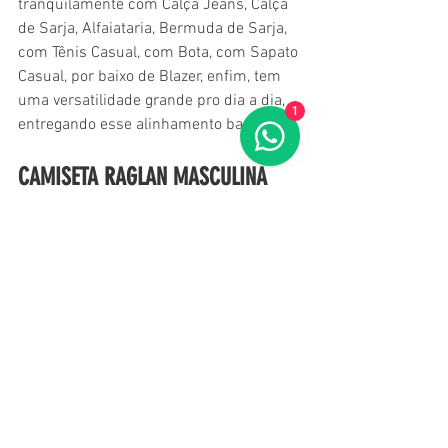
tranquilamente com Calça Jeans, Calça 
de Sarja, Alfaiataria, Bermuda de Sarja, 
com Tênis Casual, com Bota, com Sapato 
Casual, por baixo de Blazer, enfim, tem 
uma versatilidade grande pro dia a dia, 
1
entregando esse alinhamento bacana.
CAMISETA RAGLAN MASCULINA
Com DNA mais esportivo, mais College, 
pois remete às Universidades 
Americanas e seus times de Baseball, 