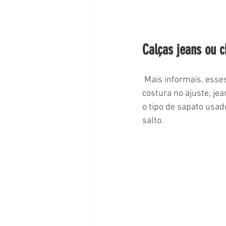
Calças jeans ou c
 Mais informais, esses estilos de calça permitem uma flexibilidade maior. Por dispensarem a 
costura no ajuste, je
o tipo de sapato usad
salto. 