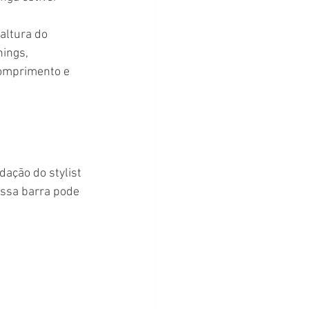
ings, 
omprimento e 
Essa barra pode 