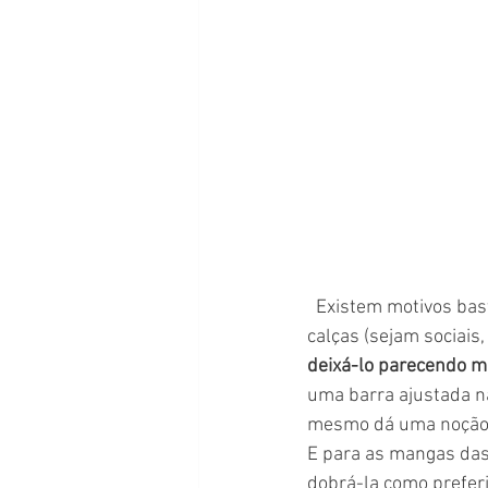
  Existem motivos bastante simples para seguir algumas dicas ao costurar ou dobrar a barra das 
calças (sejam sociais,
deixá-lo parecendo ma
uma barra ajustada na
mesmo dá uma noção de
E para as mangas das
dobrá-la como preferi