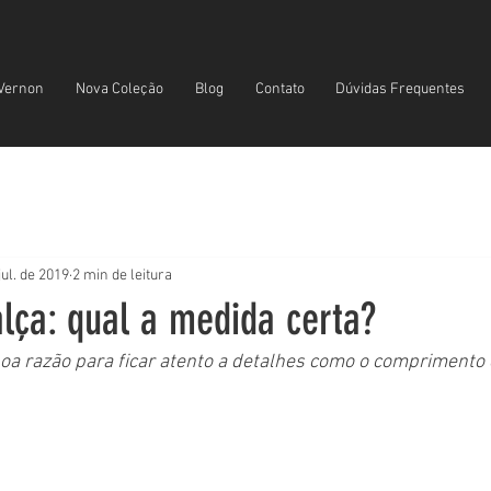
Vernon
Nova Coleção
Blog
Contato
Dúvidas Frequentes
jul. de 2019
2 min de leitura
lça: qual a medida certa?
a razão para ficar atento a detalhes como o comprimento 