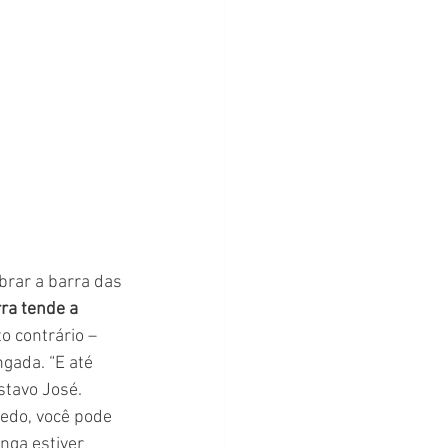
ra tende a 
o contrário – 
gada. “E até 
tavo José. 
edo, você pode 
nga estiver 