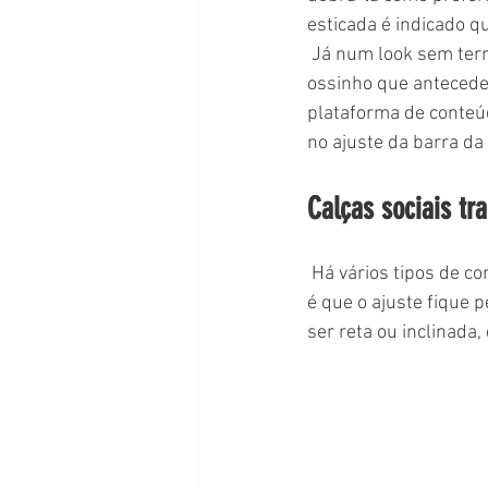
esticada é indicado q
 Já num look sem terno, paute-se pelo pulso. “O ideal é que a camisa termine na altura do 
ossinho que antecede 
plataforma de conteú
no ajuste da barra da 
Calças sociais tra
 Há vários tipos de comprimentos para esse tipo de calça. No entanto, a recomendação do stylist 
é que o ajuste fique 
ser reta ou inclinada,