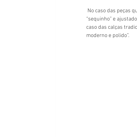
 No caso das peças que acompanham costumes ou ternos com esse tipo de corte mais 
“sequinho” e ajustad
caso das calças tradic
moderno e polido”. 