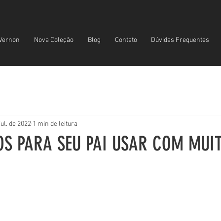
Vernon
Nova Coleção
Blog
Contato
Dúvidas Frequentes
jul. de 2022
1 min de leitura
OS PARA SEU PAI USAR COM MUI