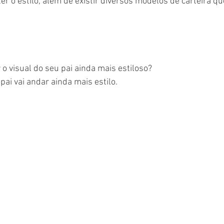
r o estilo, além de existir diversos modelos de carteira 
o visual do seu pai ainda mais estiloso?
pai vai andar ainda mais estilo.